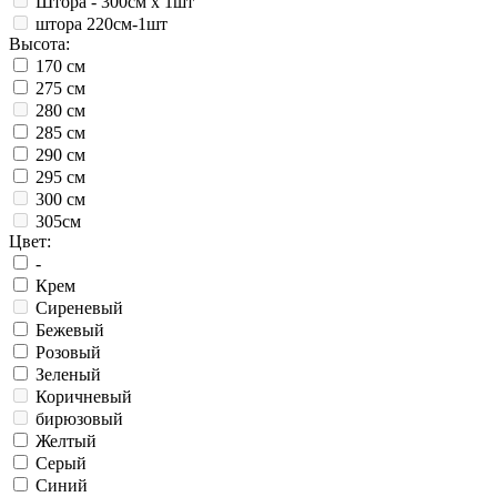
Штора - 300см х 1шт
штора 220см-1шт
Высота:
170 см
275 см
280 см
285 см
290 см
295 см
300 см
305см
Цвет:
-
Крем
Сиреневый
Бежевый
Розовый
Зеленый
Коричневый
бирюзовый
Желтый
Серый
Синий