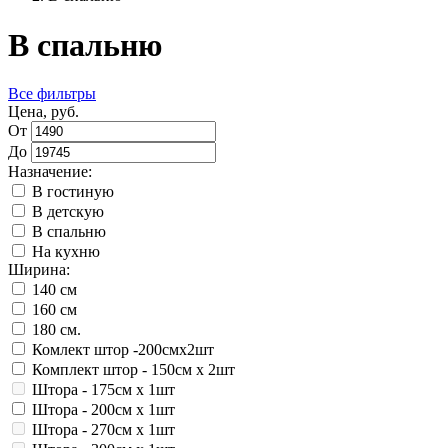
В спальню
Все фильтры
Цена, руб.
От
До
Назначение:
В гостиную
В детскую
В спальню
На кухню
Ширина:
140 см
160 см
180 см.
Комлект штор -200смх2шт
Комплект штор - 150см х 2шт
Штора - 175см х 1шт
Штора - 200см х 1шт
Штора - 270см х 1шт