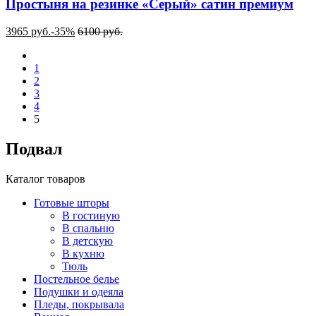
Простыня на резинке «Серый» сатин премиум
3965
руб.
-35%
6100
руб.
1
2
3
4
5
Подвал
Каталог товаров
Готовые шторы
В гостиную
В спальню
В детскую
В кухню
Тюль
Постельное белье
Подушки и одеяла
Пледы, покрывала