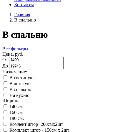
Контакты
Главная
В спальню
В спальню
Все фильтры
Цена, руб.
От
До
Назначение:
В гостиную
В детскую
В спальню
На кухню
Ширина:
140 см
160 см
180 см.
Комлект штор -200смх2шт
Комплект штор - 150см х 2шт