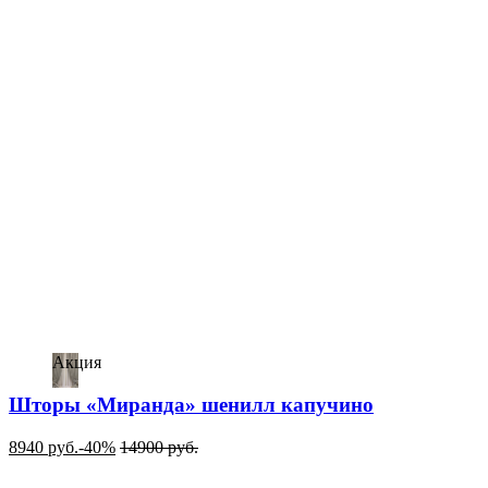
Акция
Шторы «Миранда» шенилл капучино
8940
руб.
-40%
14900
руб.