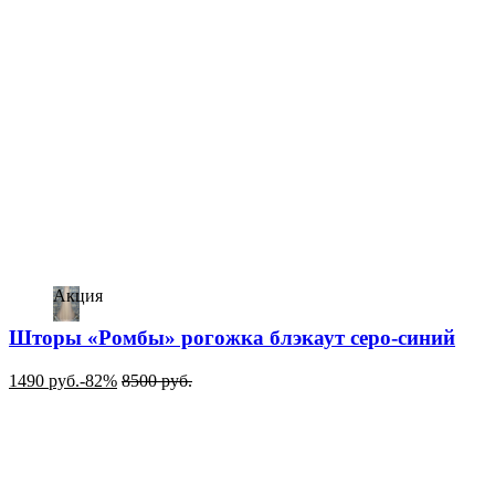
Акция
Шторы «Ромбы» рогожка блэкаут серо-синий
1490
руб.
-82%
8500
руб.