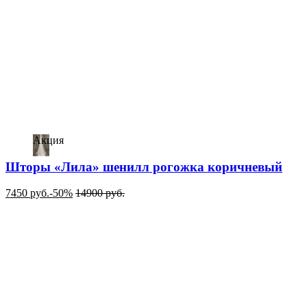
Акция
Шторы «Лила» шенилл рогожка коричневый
7450
руб.
-50%
14900
руб.