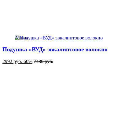
Акция
Подушка «ВУД» эвкалиптовое волокно
2992
руб.
-60%
7480
руб.