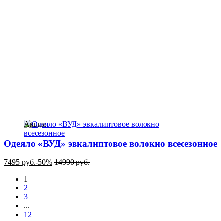
Акция
Одеяло «ВУД» эвкалиптовое волокно всесезонное
7495
руб.
-50%
14990
руб.
1
2
3
...
12