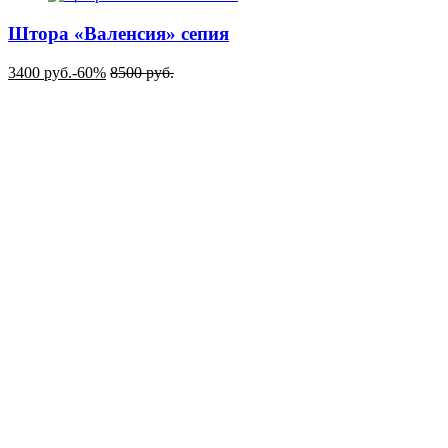
Штора «Валенсия» сепия
3400
руб.
-60%
8500
руб.